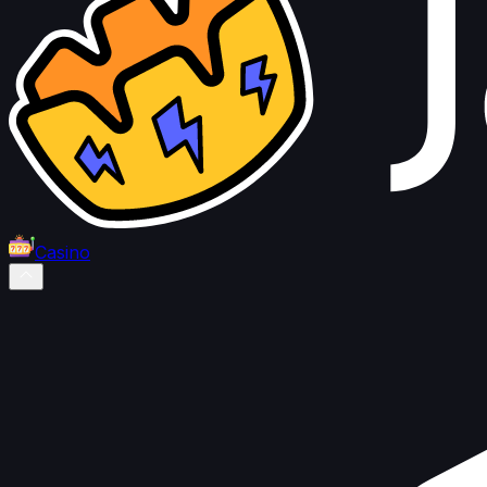
Casino