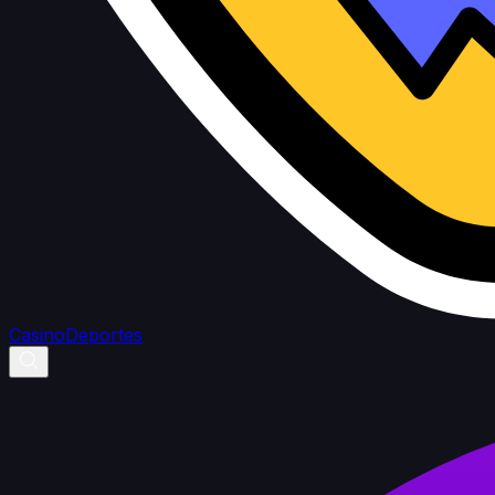
Casino
Deportes