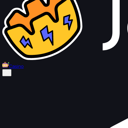
Casino