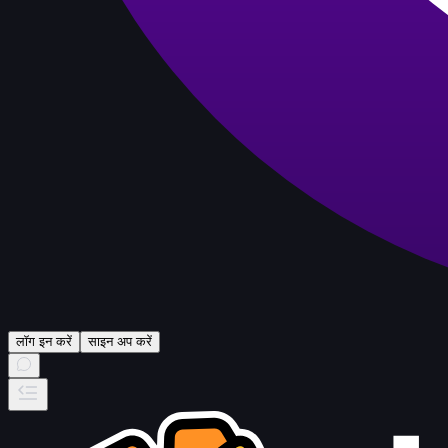
लॉग इन करें
साइन अप करें