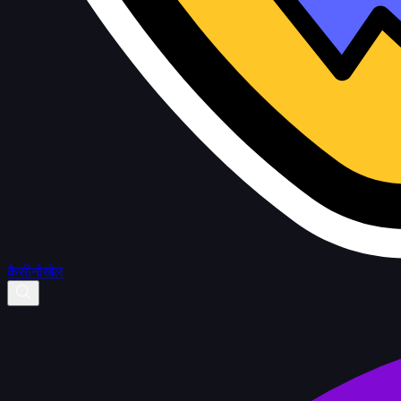
कैसीनो
खेल