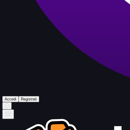
Accedi
Registrati