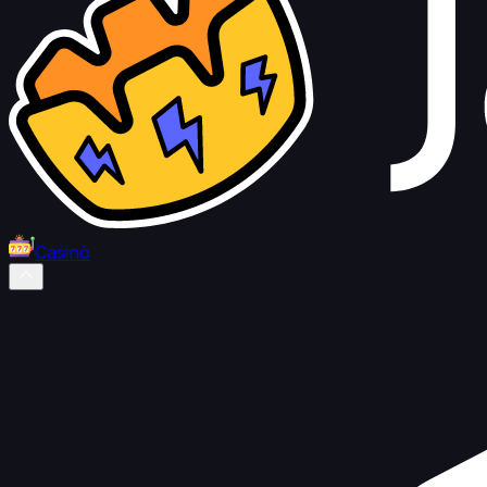
Casinò