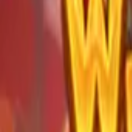
Casinò