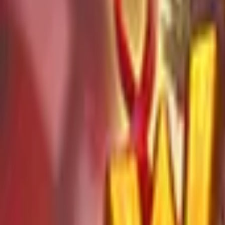
Accedi
Registrati