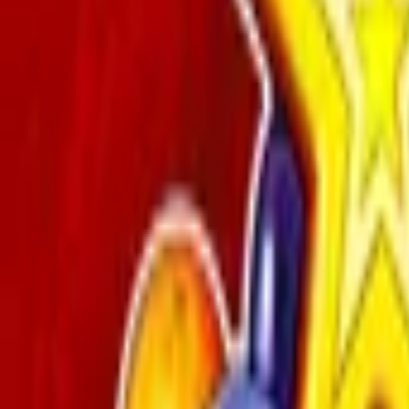
ログイン
サインアップ