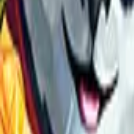
ログイン
サインアップ