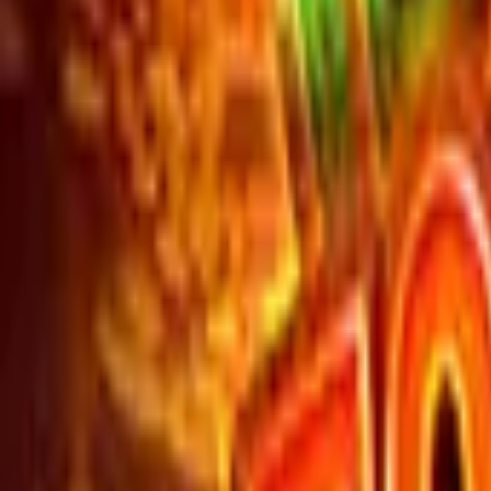
Вход
Регистрация