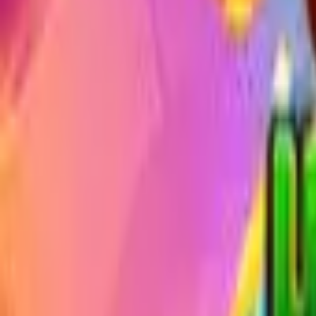
Вход
Регистрация