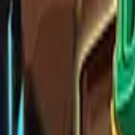
Казино