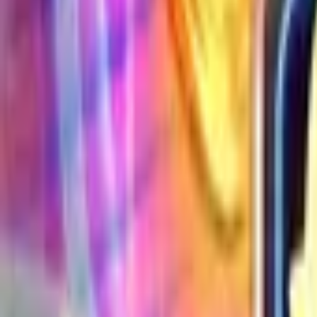
Казино