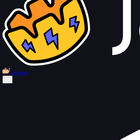
Казино