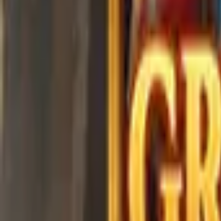
Giriş yap
Üye ol