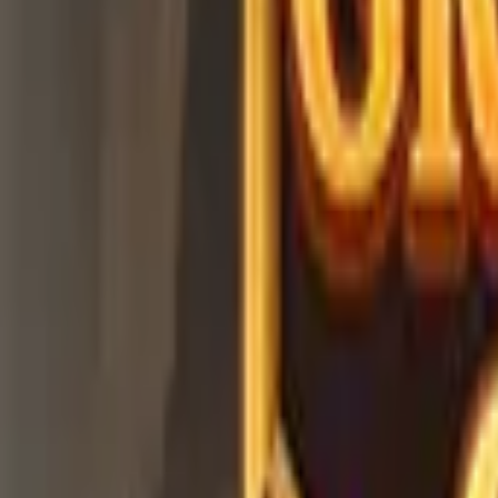
Casino