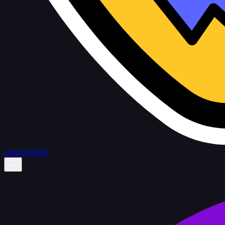
Casino
Spor