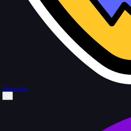
Casino
Spor