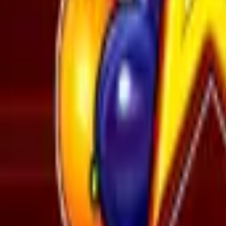
Cassino