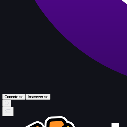
Conecte-se
Inscrever-se