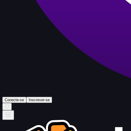
Conecte-se
Inscrever-se