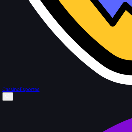
Cassino
Esportes