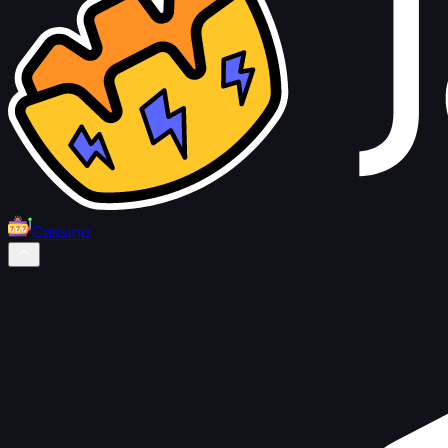
Cassino