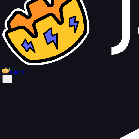
Casino