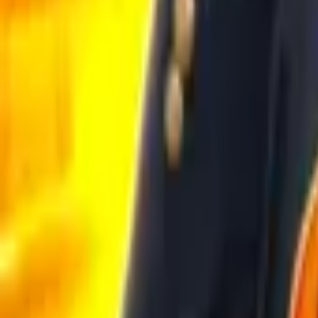
Casinò