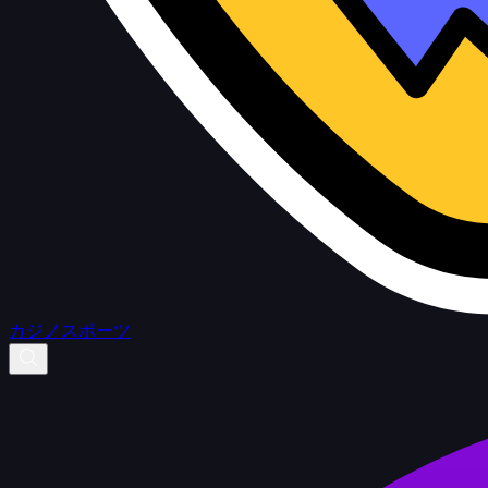
カジノ
スポーツ