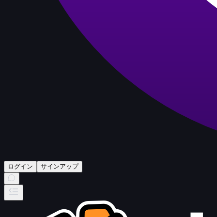
ログイン
サインアップ