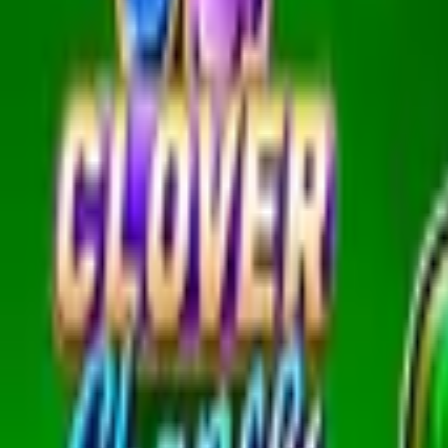
Kasino
Sporty