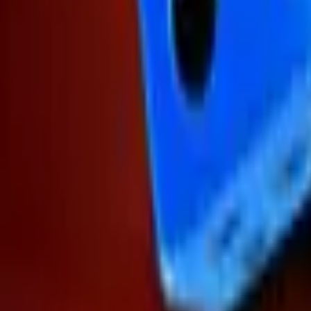
Kasino