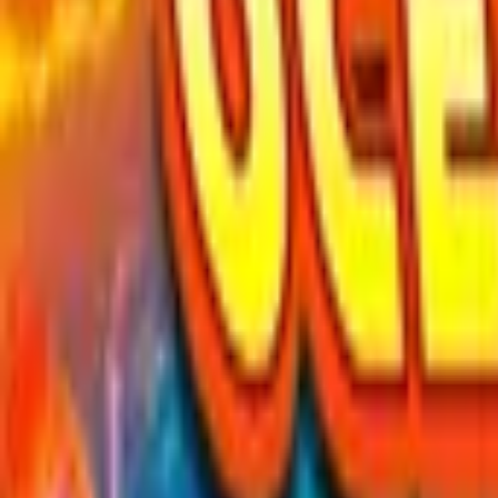
Kasino