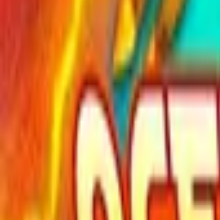
Přihlásit se
Zaregistrovat se