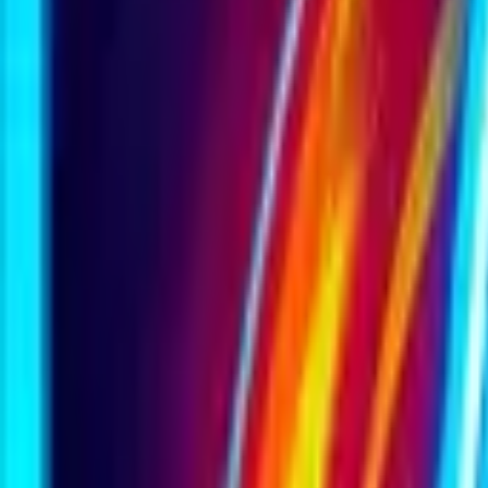
Casino
Sportif