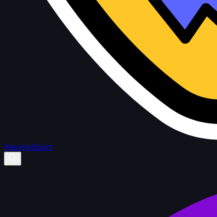
Kasyno
Sport