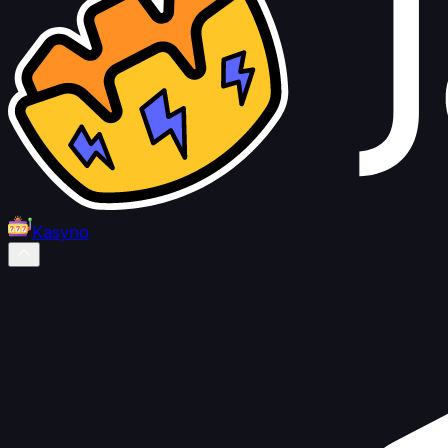
Kasyno