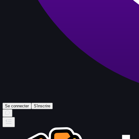
Se connecter
S'inscrire