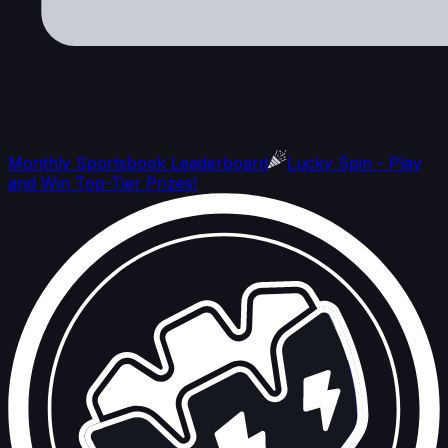
Monthly Sportsbook Leaderboard
Lucky Spin - Play
and Win Top-Tier Prizes!