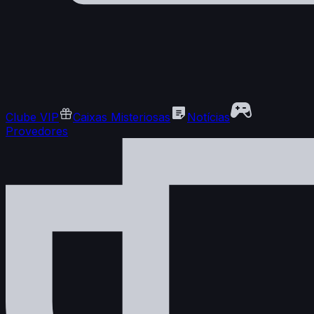
Clube VIP
Caixas Misteriosas
Notícias
Provedores