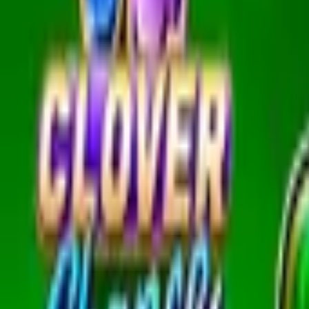
Cassino
Esportes