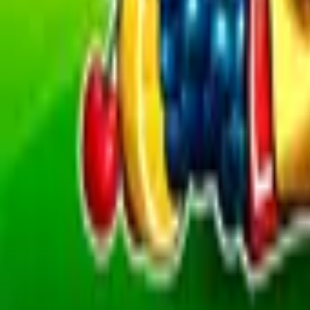
Cassino