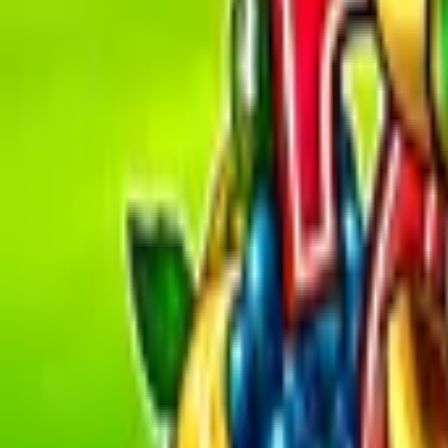
Entrar
Cadastrar