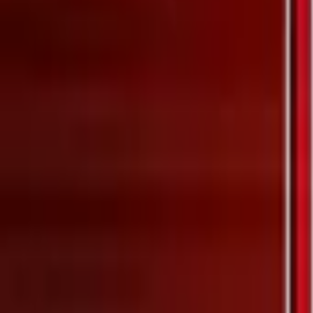
Cassino
Esportes