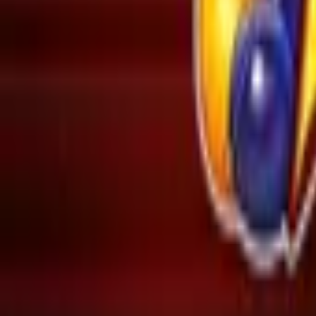
Cassino