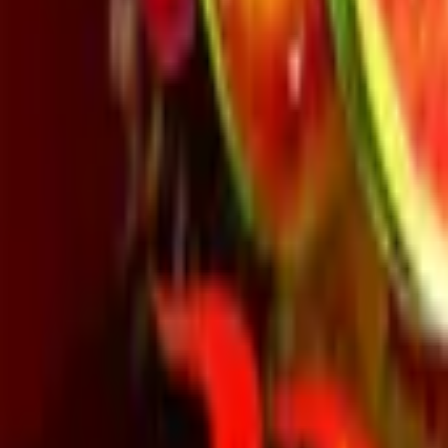
Cassino