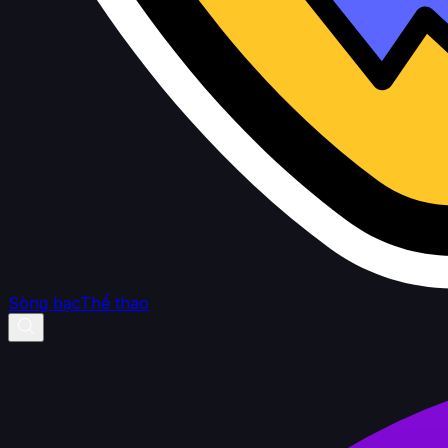
Sòng bạc
Thể thao