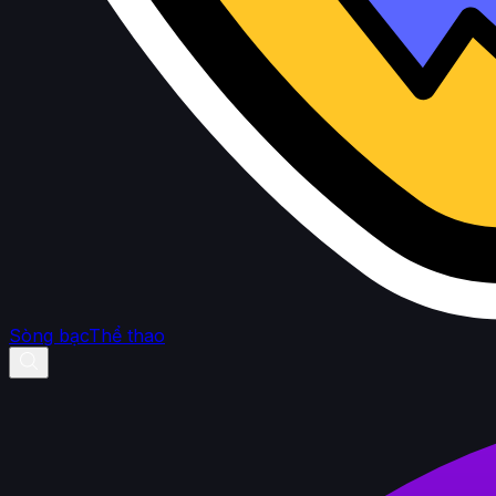
Sòng bạc
Thể thao