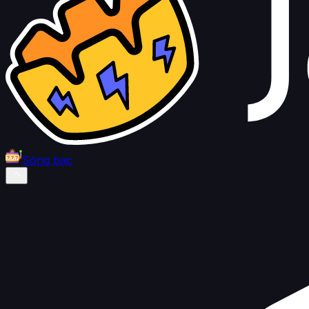
Sòng bạc