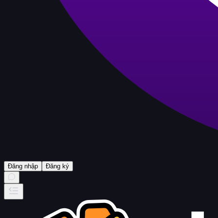
Đăng nhập
Đăng ký