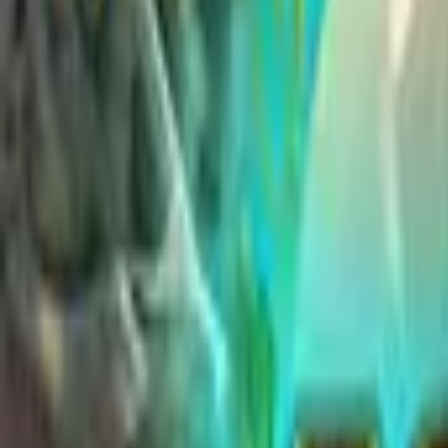
Sòng bạc