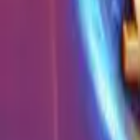
Sòng bạc