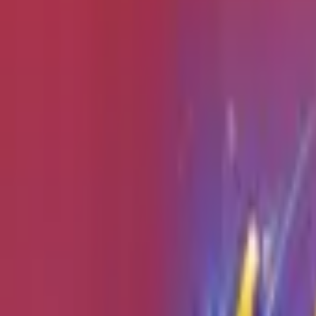
Sòng bạc
Thể thao